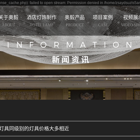
nse_cache.php): failed to open stream: Permission denied in /home/zsaydsuzls5a
关于奥毅
酒店灯饰制作
奥毅产品
项目案例
视频展
ABOUT
HOTEL LAMP
PRODUCT
CASE
VIDEO S
店灯具同级别的灯具价格大多相近