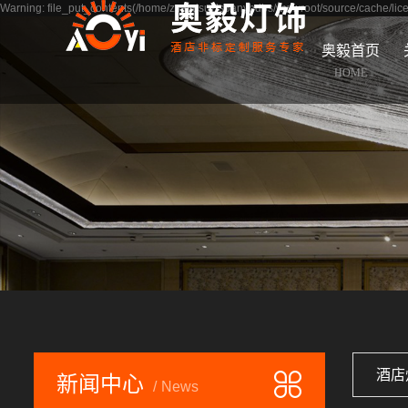
Warning: file_put_contents(/home/zsaydsuzls5anyhdbs/wwwroot/source/cache/lice
奥毅首页
HOME
​酒
新闻中心
News