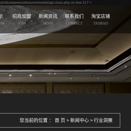
nyhdbs/wwwroot/source/model/api.class.php on line 217
<
示
招商加盟
新闻资讯
联系我们
淘宝店铺
HOW
JOIN
NEWS
CONTACT
TAOBAO
您当前的位置 ：
首 页
>
新闻中心
>
行业洞察