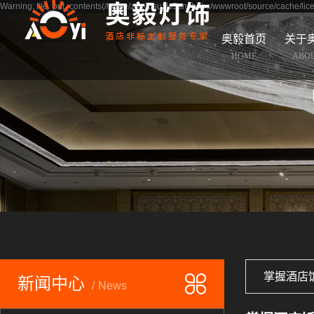
Warning: file_put_contents(/home/zsaydsuzls5anyhdbs/wwwroot/source/cache/lice
奥毅首页
关于
HOME
ABO
掌握酒店
新闻中心
News