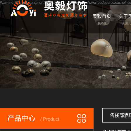
Warning: file_put_contents(/home/zsaydsuzls5anyhdbs/wwwroot/source/cache/lice
奥毅首页
关于
HOME
ABO
售楼部酒
产品中心
Product